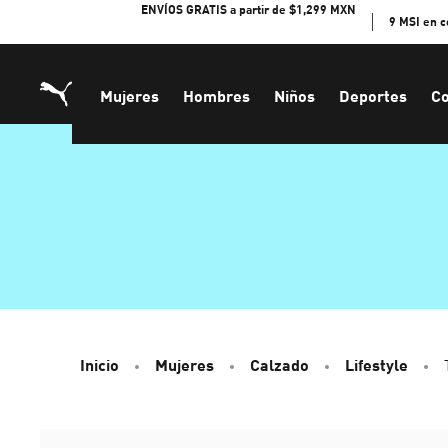
Skip
ENVÍOS GRATIS a partir de $1,299 MXN
9 MSI en 
to
Content
Mujeres
Hombres
Niños
Deportes
Co
Inicio
Mujeres
Calzado
Lifestyle