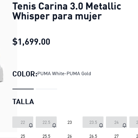
Tenis Carina 3.0 Metallic
Whisper para mujer
$1,699.00
Tenis Carina 3.0 Metallic
COLOR:
PUMA White-PUMA Gold
TALLA
22
22.5
23
23.5
24
2
25
25.5
26
26.5
27
2