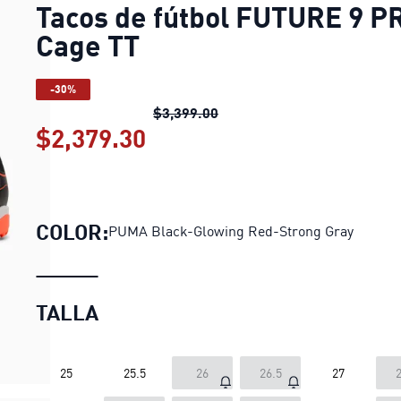
Tacos de fútbol FUTURE 9 P
Cage TT
-30%
Tacos de fútbol FUTURE 9 
$3,399.00
$2,379.30
Tacos de fútbol FUTURE 9
COLOR:
PUMA Black-Glowing Red-Strong Gray
TALLA
25
25.5
26
26.5
27
2