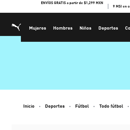
Skip
ENVÍOS GRATIS a partir de $1,299 MXN
9 MSI en 
to
Content
Mujeres
Hombres
Niños
Deportes
Co
Inicio
Deportes
Fútbol
Todo fútbol