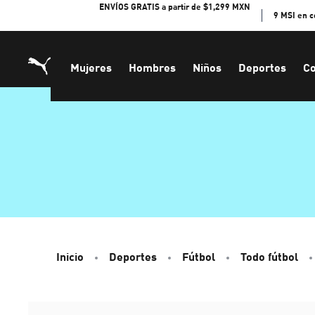
Skip
ENVÍOS GRATIS a partir de $1,299 MXN
9 MSI en 
to
Content
Mujeres
Hombres
Niños
Deportes
Co
Inicio
Deportes
Fútbol
Todo fútbol