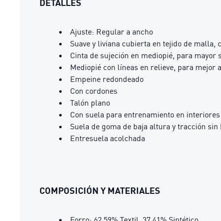
DETALLES
Ajuste: Regular a ancho
Suave y liviana cubierta en tejido de malla,
Cinta de sujeción en mediopié, para mayor s
Mediopié con líneas en relieve, para mejor 
Empeine redondeado
Con cordones
Talón plano
Con suela para entrenamiento en interiores 
Suela de goma de baja altura y tracción sin
Entresuela acolchada
COMPOSICIÓN Y MATERIALES
Forro: 62.59% Textil, 37.41% Sintético