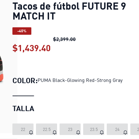
Tacos de fútbol FUTURE 9
MATCH IT
-40%
Tacos de fútbol FUTURE 9 
$2,399.00
$1,439.40
Tacos de fútbol FUTURE 9
COLOR:
PUMA Black-Glowing Red-Strong Gray
TALLA
22
22.5
23
23.5
24
2