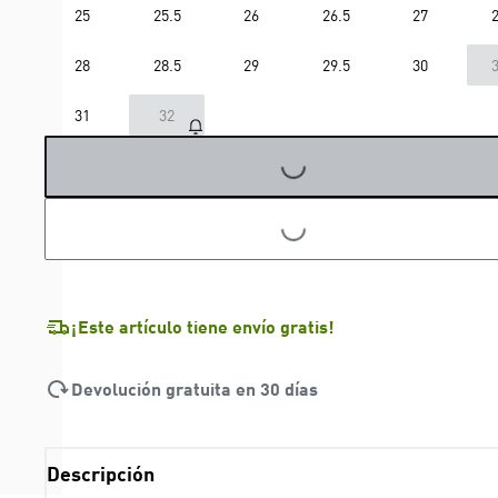
25
25.5
26
26.5
27
2
28
28.5
29
29.5
30
3
31
32
LOADING...
LOADING...
¡Este artículo tiene envío gratis!
Devolución gratuita en 30 días
Descripción