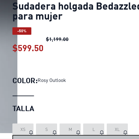
Sudadera holgada Bedazzle
para mujer
-50%
Sudadera holgada Bedazzled p
$1,199.00
$599.50
Sudadera holgada Bedazzle
COLOR:
Rosy Outlook
TALLA
XS
S
M
L
XL