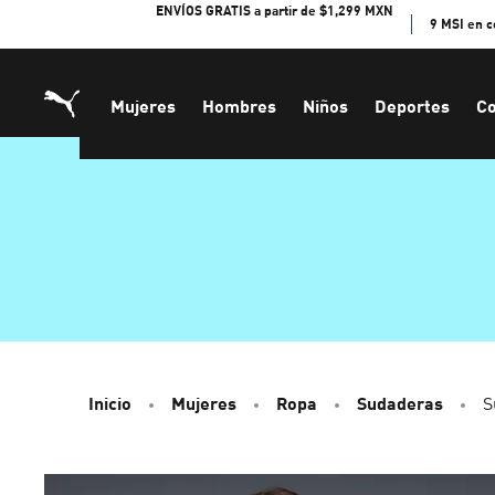
Skip
ENVÍOS GRATIS a partir de $1,299 MXN
9 MSI en 
to
Content
Mujeres
Hombres
Niños
Deportes
Co
Inicio
Mujeres
Ropa
Sudaderas
S