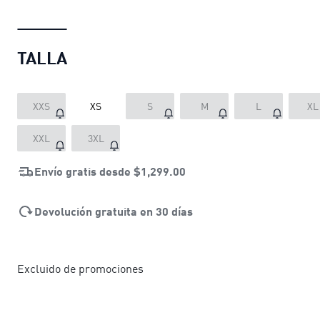
TALLA
XXS
XS
S
M
L
XL
XXL
3XL
Envío gratis desde
$1,299.00
Devolución gratuita en 30 días
Excluido de promociones