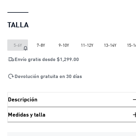
TALLA
5-6Y
7-8Y
9-10Y
11-12Y
13-14Y
15-1
Envío gratis desde
$1,299.00
Devolución gratuita en 30 días
Descripción
Medidas y talla