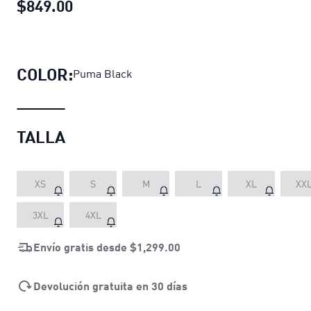
$849.00
Sudadera con gorra hombre Essentia
COLOR:
Puma Black
TALLA
XS
S
M
L
XL
XX
3XL
4XL
Envío gratis desde
$1,299.00
Devolución gratuita en 30 días