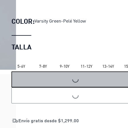
Sudadera con capucha Fanpa
COLOR:
Varsity Green-Pelé Yellow
TALLA
5-6Y
7-8Y
9-10Y
11-12Y
13-14Y
15
LOADING...
LOADING...
Envío gratis desde
$1,299.00