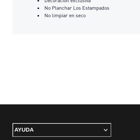
Decoración exclusiva
No Planchar Los Estampados
No limpiar en seco
AYUDA