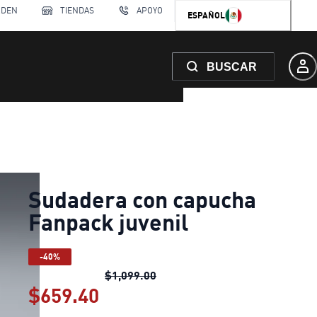
RDEN
TIENDAS
APOYO
ESPAÑOL
BUSCAR
Sudadera con capucha
Fanpack juvenil
-40%
Sudadera con capucha Fanpack 
$1,099.00
$659.40