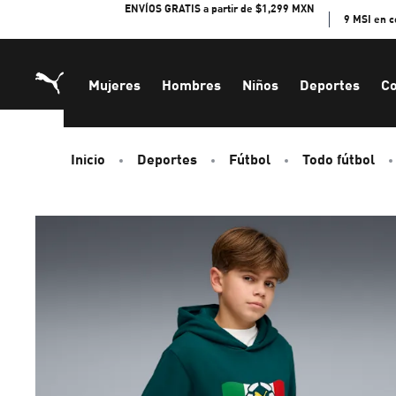
Skip
ENVÍOS GRATIS a partir de $1,299 MXN
9 MSI en 
to
Content
Mujeres
Hombres
Niños
Deportes
Co
Inicio
Deportes
Fútbol
Todo fútbol