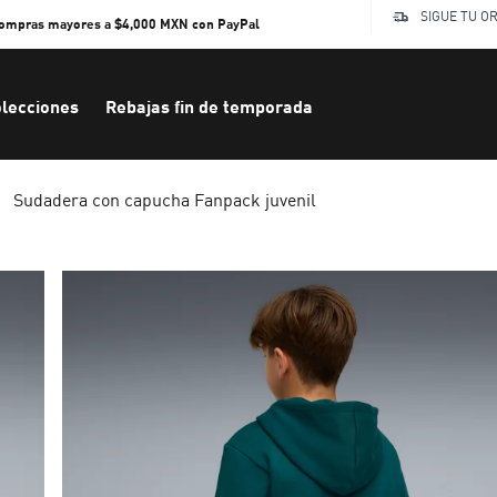
SIGUE TU O
compras mayores a $4,000 MXN con PayPal
lecciones
Rebajas fin de temporada
Sudadera con capucha Fanpack juvenil