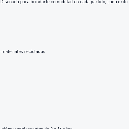
Diseñada para brindarte comodidad en cada partido, cada grito y
 materiales reciclados
iños y adolescentes de 8 a 16 años