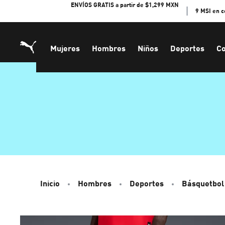
Skip
ENVÍOS GRATIS a partir de $1,299 MXN
9 MSI en 
to
Content
Mujeres
Hombres
Niños
Deportes
Co
Inicio
Hombres
Deportes
Básquetbol