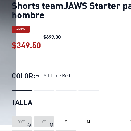
Shorts teamJAWS Starter p
hombre
-50%
Shorts teamJAWS Starter para 
$699.00
$349.50
Shorts teamJAWS Starter p
COLOR:
For All Time Red
TALLA
XXS
XS
S
M
L