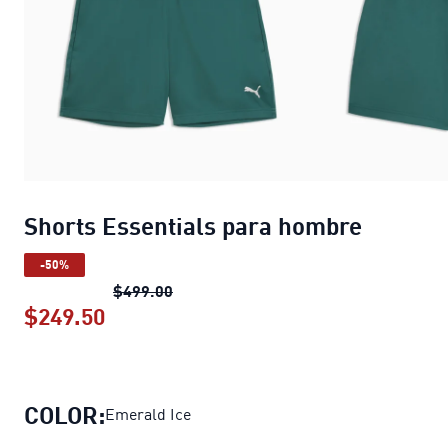
Shorts Essentials para hombre
-50%
Shorts Essentials para hombre
precio
$499.00
$249.50
Shorts Essentials para hombre
precio
COLOR:
Emerald Ice