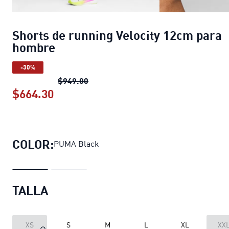
Shorts de running Velocity 12cm para
hombre
-30%
Shorts de running Velocity 12cm par
$949.00
$664.30
Shorts de running Velocity 12cm par
COLOR:
PUMA Black
TALLA
XS
S
M
L
XL
XX