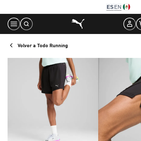
Skip
ES
EN
to
Content
Volver a Todo Running