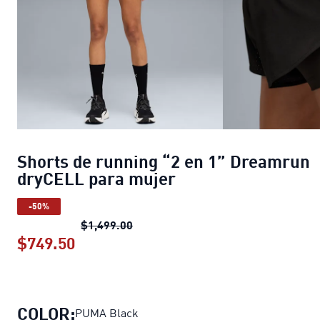
Shorts de running “2 en 1” Dreamrun
dryCELL para mujer
-50%
Shorts de running “2 en 1” Dreamr
$1,499.00
$749.50
Shorts de running “2 en 1” Dreamrun
COLOR:
PUMA Black