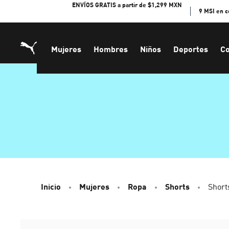
Skip
ENVÍOS GRATIS a partir de $1,299 MXN
9 MSI en 
to
Content
Mujeres
Hombres
Niños
Deportes
Co
Inicio
Mujeres
Ropa
Shorts
Short