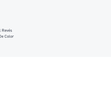
l Revés
De Color