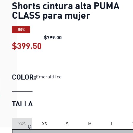
Shorts cintura alta PUMA
CLASS para mujer
-50%
Shorts cintura alta PUMA CLASS
$799.00
$399.50
Shorts cintura alta PUMA C
COLOR:
Emerald Ice
TALLA
XXS
XS
S
M
L