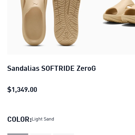
Sandalias SOFTRIDE ZeroG
$1,349.00
Sandalias SOFTRIDE ZeroG
precio a
COLOR:
Light Sand