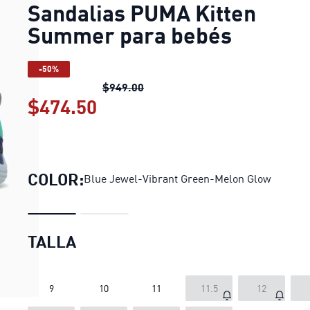
Sandalias PUMA Kitten
Summer para bebés
-50%
Sandalias PUMA Kitten Summer 
$949.00
$474.50
Sandalias PUMA Kitten Sum
COLOR:
Blue Jewel-Vibrant Green-Melon Glow
TALLA
9
10
11
11.5
12