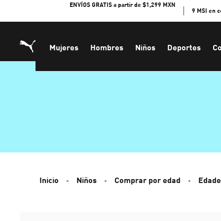
Skip
ENVÍOS GRATIS a partir de $1,299 MXN
9 MSI en 
to
Content
Mujeres
Hombres
Niños
Deportes
Co
Inicio
Niños
Comprar por edad
Edade