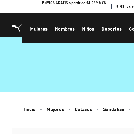
Skip
ENVÍOS GRATIS a partir de $1,299 MXN
9 MSI en 
to
Content
Mujeres
Hombres
Niños
Deportes
Co
Inicio
Mujeres
Calzado
Sandalias