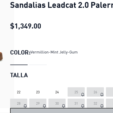
Sandalias Leadcat 2.0 Pale
$1,349.00
Sandalias Leadcat 2.0 Pa
COLOR:
Vermillion-Mint Jelly-Gum
TALLA
22
23
24
25
26
28
29
30
31
32