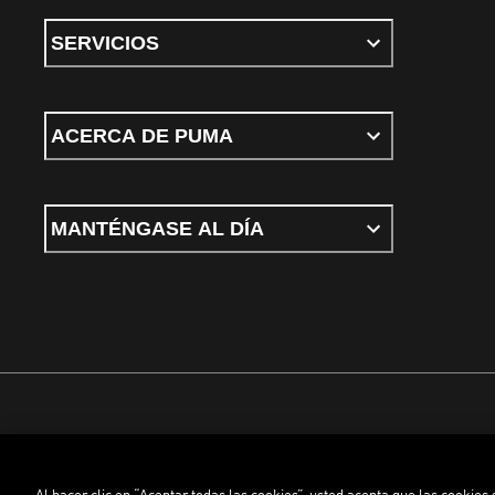
SERVICIOS
ACERCA DE PUMA
MANTÉNGASE AL DÍA
Términos y condiciones
Política de Privacidad
Configurador de cookies
Al hacer clic en “Aceptar todas las cookies”, usted acepta que las cookies