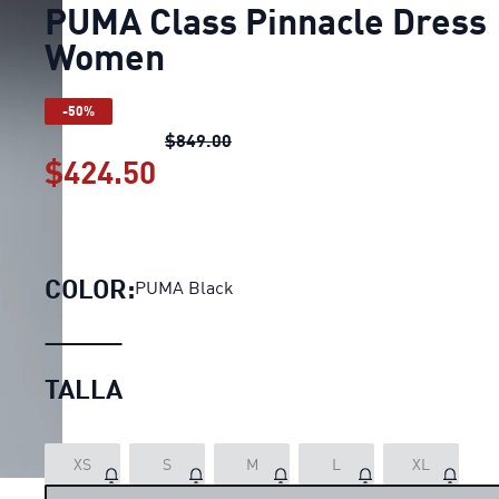
PUMA Class Pinnacle Dress
Women
-50%
PUMA Class Pinnacle Dress Wo
$849.00
$424.50
PUMA Class Pinnacle Dres
COLOR:
PUMA Black
TALLA
XS
S
M
L
XL