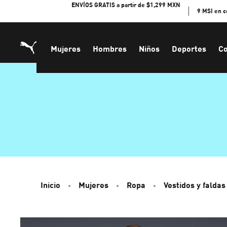
Skip
ENVÍOS GRATIS a partir de $1,299 MXN
9 MSI en 
to
Content
Mujeres
Hombres
Niños
Deportes
Co
Inicio
Mujeres
Ropa
Vestidos y faldas