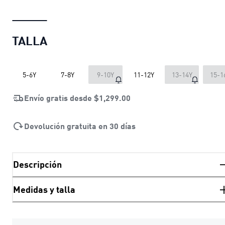
TALLA
5-6Y
7-8Y
9-10Y
11-12Y
13-14Y
15-1
Envío gratis desde
$1,299.00
Devolución gratuita en 30 días
Descripción
Medidas y talla