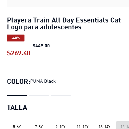
Playera Train All Day Essentials Cat
Logo para adolescentes
-40%
Playera Train All Day Essentials Cat
$449.00
$269.40
Playera Train All Day Essentials Cat
COLOR:
PUMA Black
TALLA
5-6Y
7-8Y
9-10Y
11-12Y
13-14Y
15-1