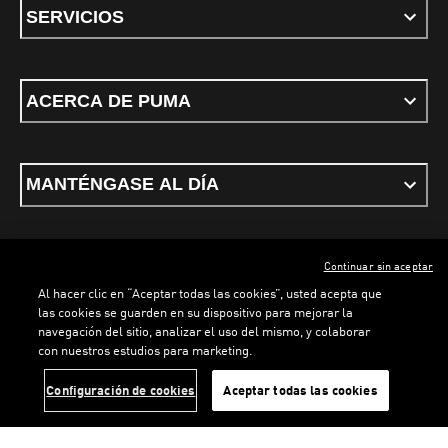
SERVICIOS
ACERCA DE PUMA
MANTÉNGASE AL DÍA
Continuar sin aceptar
ESPAÑOL
Al hacer clic en “Aceptar todas las cookies”, usted acepta que
las cookies se guarden en su dispositivo para mejorar la
navegación del sitio, analizar el uso del mismo, y colaborar
con nuestros estudios para marketing.
Términos y condiciones
Política de Privacidad
Configurador de cookies
LOADING...
LOADING...
Configuración de cookies
Aceptar todas las cookies
©
PUMA, 2026. Todos los derechos reservados