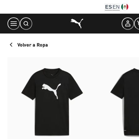
Skip
ES
EN
to
Content
Volver a Ropa