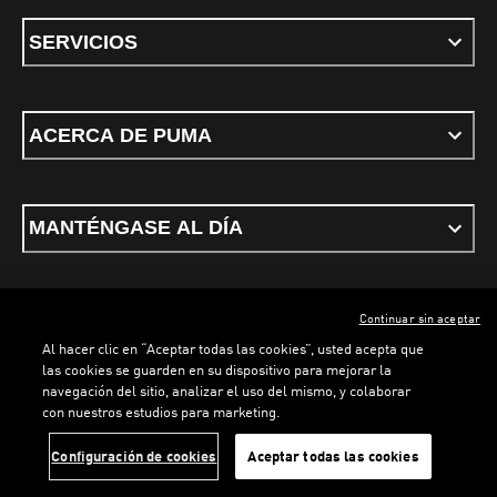
SERVICIOS
ACERCA DE PUMA
MANTÉNGASE AL DÍA
Continuar sin aceptar
ESPAÑOL
Al hacer clic en “Aceptar todas las cookies”, usted acepta que
las cookies se guarden en su dispositivo para mejorar la
navegación del sitio, analizar el uso del mismo, y colaborar
con nuestros estudios para marketing.
Términos y condiciones
Política de Privacidad
Configurador de cookies
LOADING...
LOA
Configuración de cookies
Aceptar todas las cookies
©
PUMA, 2026. Todos los derechos reservados