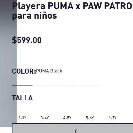
Playera PUMA x PAW PATRO
para niños
$599.00
Playera PUMA x PAW PATRO
COLOR:
PUMA Black
TALLA
2-3Y
3-4Y
4-5Y
5-6Y
6-7Y