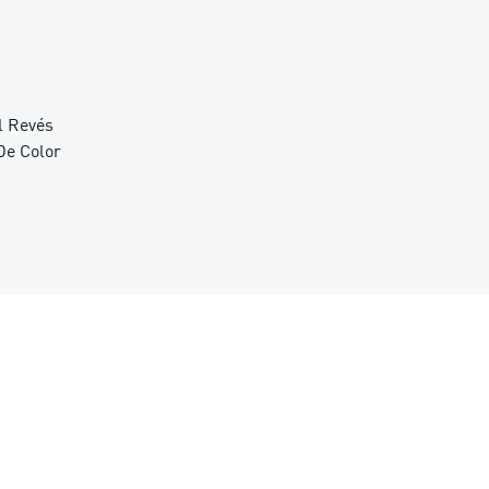
l Revés
De Color