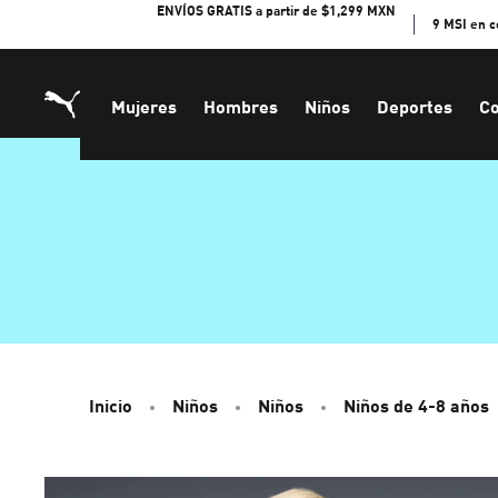
Skip
ENVÍOS GRATIS a partir de $1,299 MXN
9 MSI en 
to
Content
Mujeres
Hombres
Niños
Deportes
Co
Inicio
Niños
Niños
Niños de 4-8 años