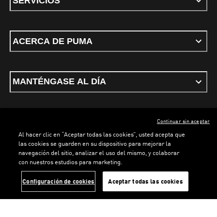
SERVICIOS
ACERCA DE PUMA
MANTÉNGASE AL DÍA
Continuar sin aceptar
ESPAÑOL
Al hacer clic en “Aceptar todas las cookies”, usted acepta que
las cookies se guarden en su dispositivo para mejorar la
navegación del sitio, analizar el uso del mismo, y colaborar
con nuestros estudios para marketing.
Términos y condiciones
Política de Privacidad
Configurador de cookies
LOADING...
LOA
Configuración de cookies
Aceptar todas las cookies
©
PUMA, 2026. Todos los derechos reservados