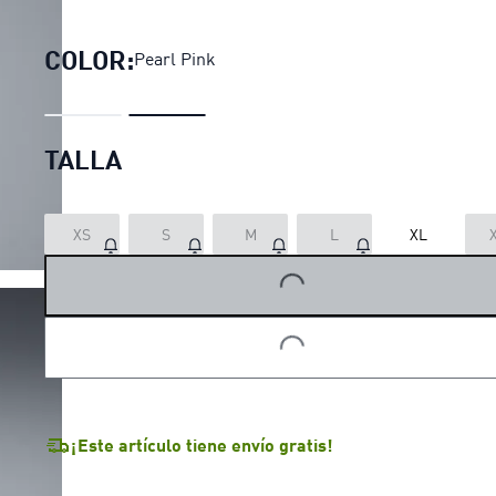
Playera oversize PUMA 
COLOR:
Pearl Pink
TALLA
XS
S
M
L
XL
LOADING...
LOADING...
¡Este artículo tiene envío gratis!