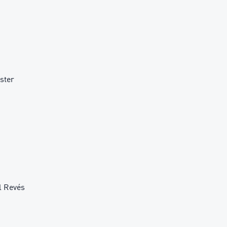
ster
l Revés