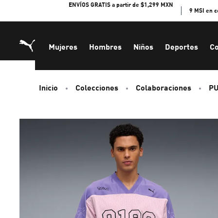
Skip
ENVÍOS GRATIS a partir de $1,299 MXN
9 MSI en 
to
Content
Mujeres
Hombres
Niños
Deportes
Co
Inicio
Colecciones
Colaboraciones
P