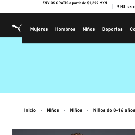
Skip
ENVÍOS GRATIS a partir de $1,299 MXN
9 MSI en 
to
Content
Mujeres
Hombres
Niños
Deportes
Co
Inicio
Niños
Niños
Niños de 8-16 año