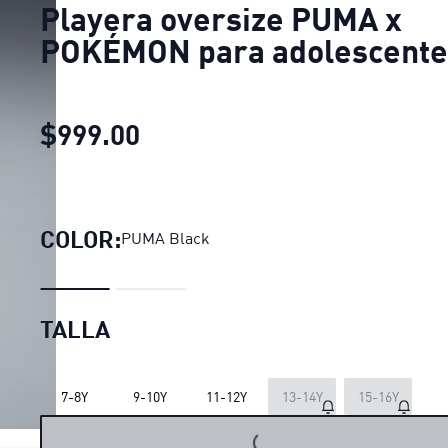
Playera oversize PUMA x
POKÉMON para adolescente
$999.00
Playera oversize PUMA x P
COLOR:
PUMA Black
TALLA
7-8Y
9-10Y
11-12Y
13-14Y
15-16Y