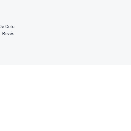
De Color
l Revés