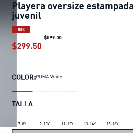
Playera oversize estampad
juvenil
-50%
Playera oversize estampada juve
$599.00
$299.50
Playera oversize estampada 
COLOR:
PUMA White
TALLA
7-8Y
9-10Y
11-12Y
13-14Y
15-16Y
LOADING...