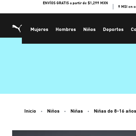
Skip
ENVÍOS GRATIS a partir de $1,299 MXN
9 MSI en 
to
Content
Mujeres
Hombres
Niños
Deportes
Co
Inicio
Niños
Niñas
Niñas de 8-16 año