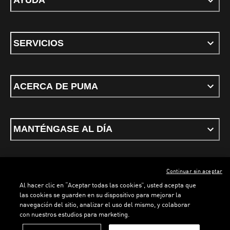
AYUDA
SERVICIOS
ACERCA DE PUMA
MANTÉNGASE AL DÍA
Continuar sin aceptar
ESPAÑOL
Al hacer clic en “Aceptar todas las cookies”, usted acepta que
las cookies se guarden en su dispositivo para mejorar la
navegación del sitio, analizar el uso del mismo, y colaborar
con nuestros estudios para marketing.
Términos y condiciones
Política de Privacidad
Configurador de cookies