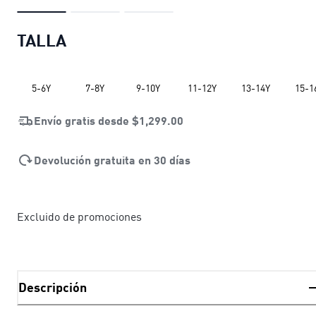
TALLA
5-6Y
7-8Y
9-10Y
11-12Y
13-14Y
15-1
Envío gratis desde
$1,299.00
Devolución gratuita en 30 días
Excluido de promociones
Descripción