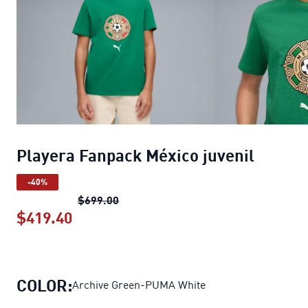
Playera Fanpack México juvenil
-40%
Playera Fanpack México juvenil
precio
$699.00
$419.40
Playera Fanpack México juvenil
preci
COLOR:
Archive Green-PUMA White