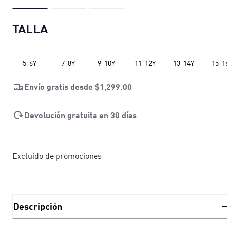
TALLA
5-6Y
7-8Y
9-10Y
11-12Y
13-14Y
15-1
Envío gratis desde
$1,299.00
Devolución gratuita en 30 días
Excluido de promociones
Descripción