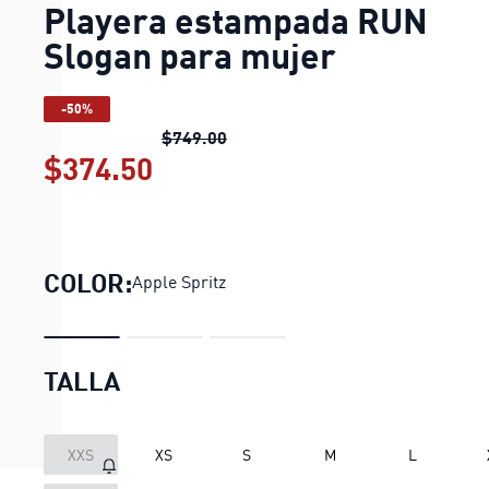
Playera estampada RUN
Slogan para mujer
-50%
Playera estampada RUN Slogan 
$749.00
$374.50
Playera estampada RUN Slo
COLOR:
Apple Spritz
TALLA
XXS
XS
S
M
L