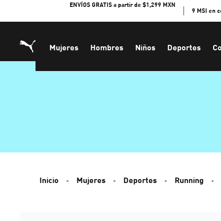
Skip
ENVÍOS GRATIS a partir de $1,299 MXN
9 MSI en 
to
Content
Mujeres
Hombres
Niños
Deportes
Co
Inicio
Mujeres
Deportes
Running