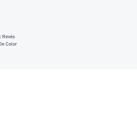
l Revés
De Color