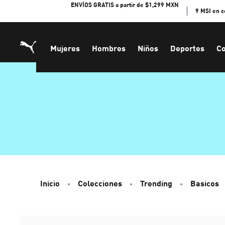
Skip
ENVÍOS GRATIS a partir de $1,299 MXN
9 MSI en 
to
Content
Mujeres
Hombres
Niños
Deportes
Co
Inicio
Colecciones
Trending
Basicos