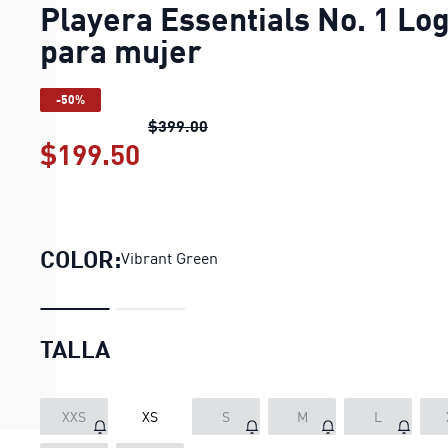
Playera Essentials No. 1 Lo
para mujer
-50%
Playera Essentials No. 1 Logo p
$399.00
$199.50
Playera Essentials No. 1 Lo
COLOR:
Vibrant Green
TALLA
XXS
XS
S
M
L