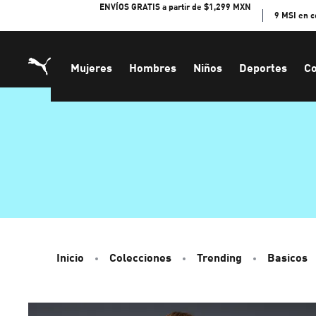
Skip
ENVÍOS GRATIS a partir de $1,299 MXN
9 MSI en 
to
Content
Mujeres
Hombres
Niños
Deportes
Co
Inicio
Colecciones
Trending
Basicos