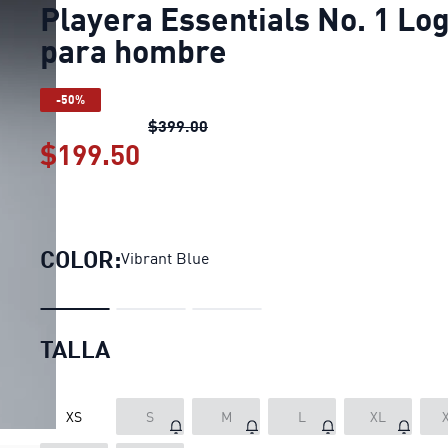
Playera Essentials No. 1 Lo
para hombre
-50%
Playera Essentials No. 1 Logo p
$399.00
$199.50
Playera Essentials No. 1 L
COLOR:
Vibrant Blue
TALLA
XS
S
M
L
XL