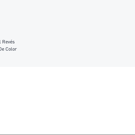
l Revés
De Color