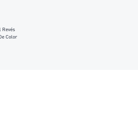
l Revés
De Color