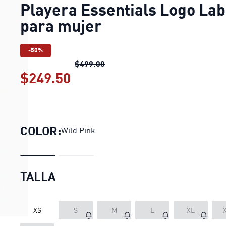
Playera Essentials Logo Lab
para mujer
-50%
Playera Essentials Logo Lab par
$499.00
$249.50
Playera Essentials Logo La
COLOR:
Wild Pink
TALLA
XS
S
M
L
XL