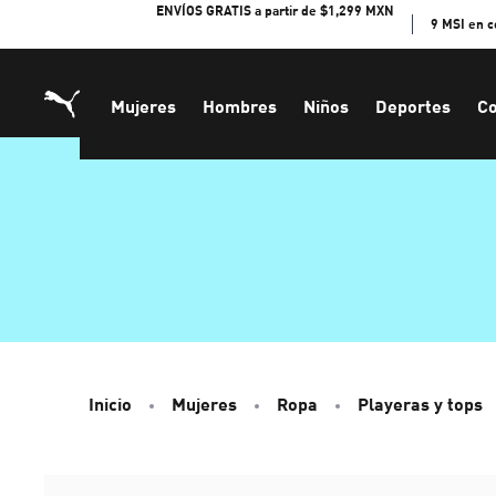
Skip
ENVÍOS GRATIS a partir de $1,299 MXN
9 MSI en 
to
Content
Mujeres
Hombres
Niños
Deportes
Co
Inicio
Mujeres
Ropa
Playeras y tops