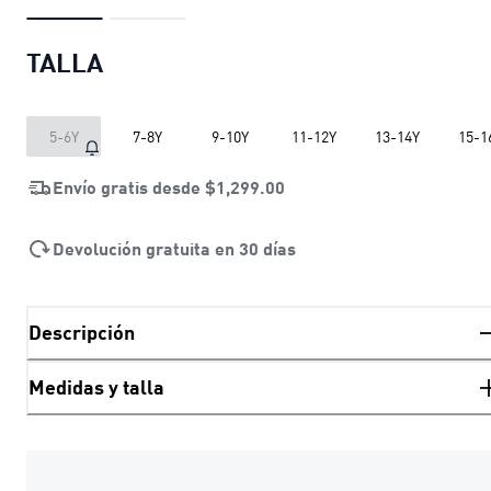
TALLA
5-6Y
7-8Y
9-10Y
11-12Y
13-14Y
15-1
Envío gratis desde
$1,299.00
Devolución gratuita en 30 días
Descripción
Medidas y talla