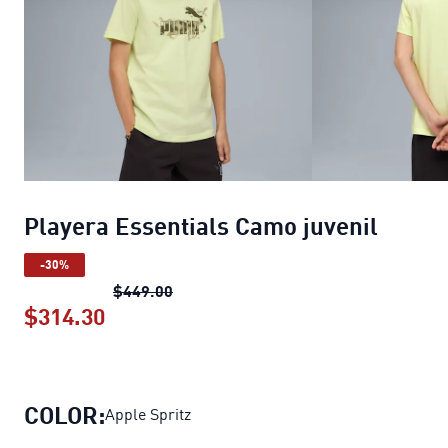
Playera Essentials Camo juvenil
-30%
Playera Essentials Camo juvenil
preci
$449.00
$314.30
Playera Essentials Camo juvenil
preci
COLOR:
Apple Spritz