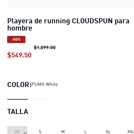
Playera de running CLOUDSPUN para
hombre
-50%
Playera de running CLOUDSPUN pa
$1,099.00
$549.50
Playera de running CLOUDSPUN para
COLOR:
PUMA White
TALLA
XS
S
M
L
XL
XX