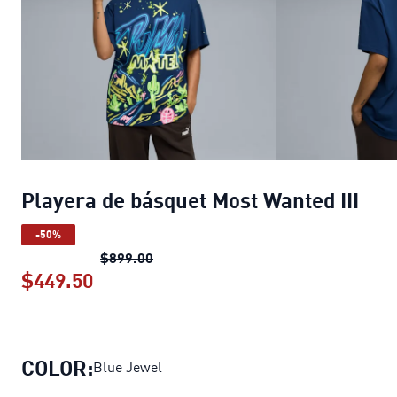
Playera de básquet Most Wanted III
-50%
Playera de básquet Most Wanted III
pr
$899.00
$449.50
Playera de básquet Most Wanted III
pr
COLOR:
Blue Jewel