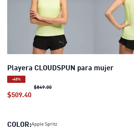
Playera CLOUDSPUN para mujer
-40%
Playera CLOUDSPUN para mujer
preci
$849.00
$509.40
Playera CLOUDSPUN para mujer
prec
COLOR:
Apple Spritz