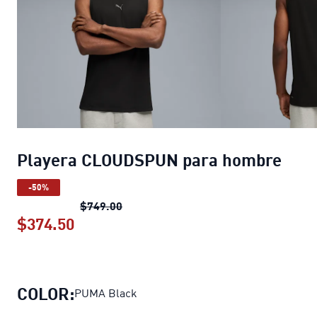
Playera CLOUDSPUN para hombre
-50%
Playera CLOUDSPUN para hombre
pre
$749.00
$374.50
Playera CLOUDSPUN para hombre
pre
COLOR:
PUMA Black