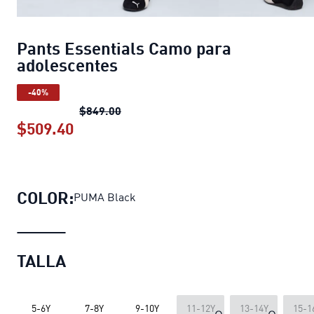
Pants Essentials Camo para
adolescentes
-40%
Pants Essentials Camo para adolesc
$849.00
$509.40
Pants Essentials Camo para adolesce
COLOR:
PUMA Black
TALLA
5-6Y
7-8Y
9-10Y
11-12Y
13-14Y
15-1