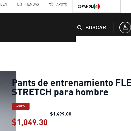
RDEN
TIENDAS
APOYO
ESPAÑOL
BUSCAR
Pants de entrenamiento FL
STRETCH para hombre
-30%
Pants de entrenamiento F
$1,499.00
$1,049.30