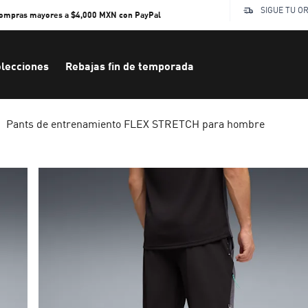
SIGUE TU O
compras mayores a $4,000 MXN con PayPal
lecciones
Rebajas fin de temporada
Pants de entrenamiento FLEX STRETCH para hombre