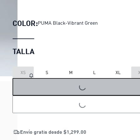
Pants de entrenamiento 
COLOR:
PUMA Black-Vibrant Green
TALLA
XS
S
M
L
XL
LOADING...
LOADING...
Envío gratis desde
$1,299.00