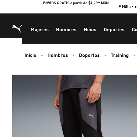
Skip
ENVÍOS GRATIS a partir de $1,299 MXN
9 MSI en 
to
Content
Mujeres
Hombres
Niños
Deportes
Co
Inicio
Hombres
Deportes
Training