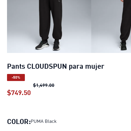
Pants CLOUDSPUN para mujer
-50%
Pants CLOUDSPUN para mujer
preci
$1,499.00
$749.50
Pants CLOUDSPUN para mujer
precio 
COLOR:
PUMA Black