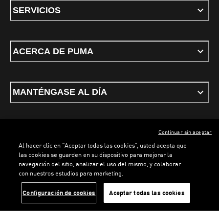
SERVICIOS
ACERCA DE PUMA
MANTÉNGASE AL DÍA
Continuar sin aceptar
ESPAÑOL
Al hacer clic en “Aceptar todas las cookies”, usted acepta que
las cookies se guarden en su dispositivo para mejorar la
navegación del sitio, analizar el uso del mismo, y colaborar
con nuestros estudios para marketing.
Términos y condiciones
Política de Privacidad
Configurador de cookies
LOADING...
LOA
Configuración de cookies
Aceptar todas las cookies
©
PUMA, 2026. Todos los derechos reservados