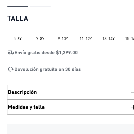
TALLA
5-6Y
7-8Y
9-10Y
11-12Y
13-14Y
15-1
Envío gratis desde
$1,299.00
Devolución gratuita en 30 días
Descripción
Medidas y talla