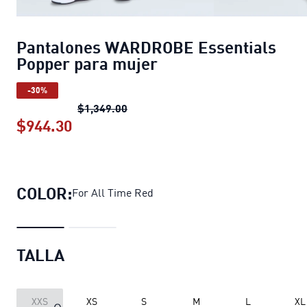
Pantalones WARDROBE Essentials
Popper para mujer
-30%
Pantalones WARDROBE Essentials 
$1,349.00
$944.30
Pantalones WARDROBE Essentials Po
COLOR:
For All Time Red
TALLA
XXS
XS
S
M
L
XL