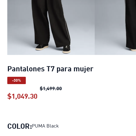
Pantalones T7 para mujer
-30%
Pantalones T7 para mujer
precio 
$1,499.00
$1,049.30
Pantalones T7 para mujer
precio ac
COLOR:
PUMA Black