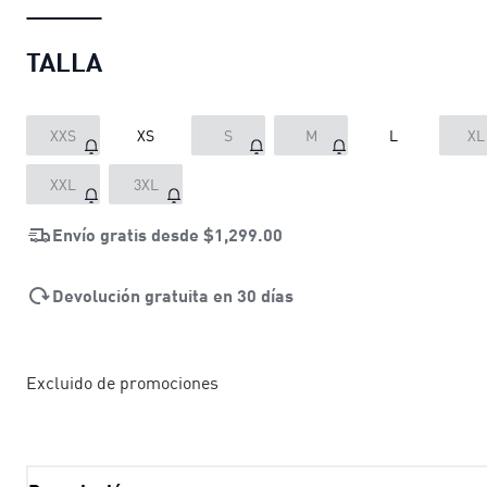
TALLA
XXS
XS
S
M
L
XL
XXL
3XL
Envío gratis desde
$1,299.00
Devolución gratuita en 30 días
Excluido de promociones