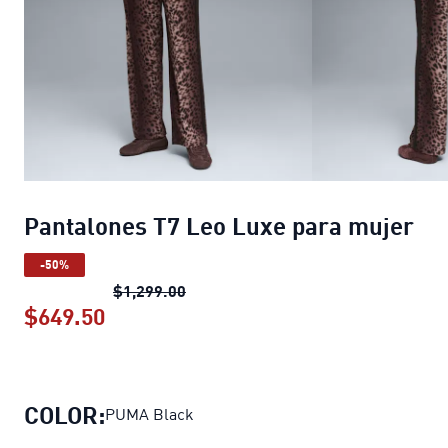
Pantalones T7 Leo Luxe para mujer
-50%
Pantalones T7 Leo Luxe para mujer
$1,299.00
$649.50
Pantalones T7 Leo Luxe para mujer
p
COLOR:
PUMA Black