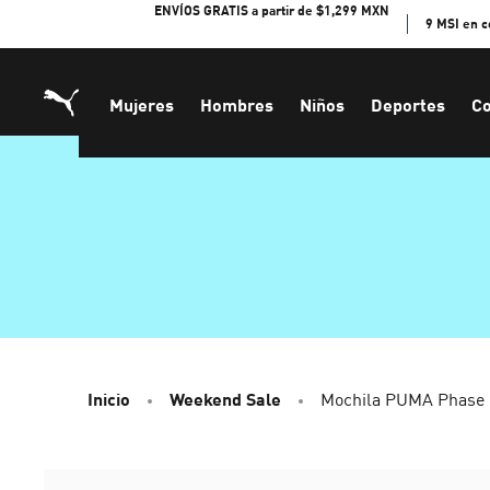
Skip
ENVÍOS GRATIS a partir de $1,299 MXN
9 MSI en 
to
Content
Mujeres
Hombres
Niños
Deportes
Co
Inicio
Weekend Sale
Mochila PUMA Phase I