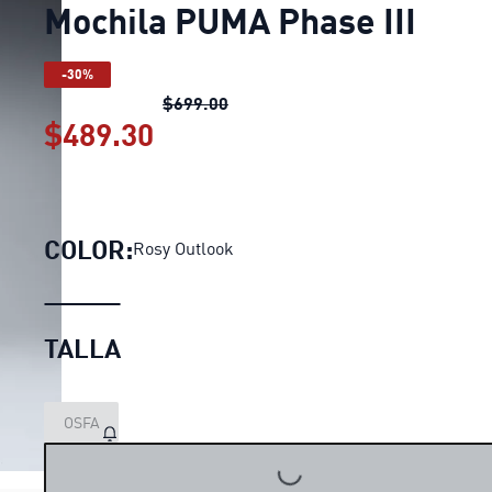
Mochila PUMA Phase III
-30%
Mochila PUMA Phase III
precio or
$699.00
$489.30
Mochila PUMA Phase III
prec
COLOR:
Rosy Outlook
TALLA
OSFA