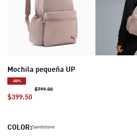
Mochila pequeña UP
-50%
Mochila pequeña UP
precio original $
$799.00
$399.50
Mochila pequeña UP
precio actual $3
COLOR:
Sandstone