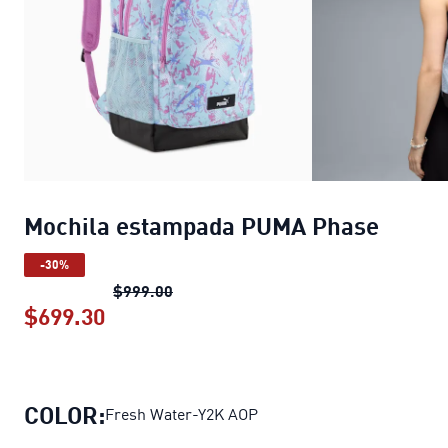
Mochila estampada PUMA Phase
-30%
Mochila estampada PUMA Phase
prec
$999.00
$699.30
Mochila estampada PUMA Phase
prec
COLOR:
Fresh Water-Y2K AOP