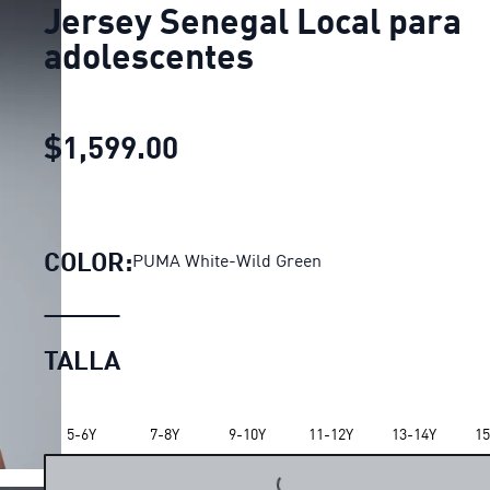
Jersey Senegal Local para
adolescentes
$1,599.00
Jersey Senegal Local par
COLOR:
PUMA White-Wild Green
TALLA
LOADING...
5-6Y
7-8Y
9-10Y
11-12Y
13-14Y
15