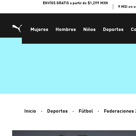
Skip
ENVÍOS GRATIS a partir de $1,299 MXN
9 MSI en 
to
Content
Mujeres
Hombres
Niños
Deportes
Co
Inicio
Deportes
Fútbol
Federaciones