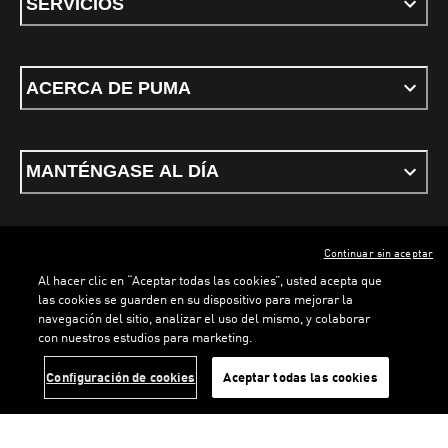
SERVICIOS
ACERCA DE PUMA
MANTÉNGASE AL DÍA
Continuar sin aceptar
ESPAÑOL
Al hacer clic en “Aceptar todas las cookies”, usted acepta que
las cookies se guarden en su dispositivo para mejorar la
LOADING...
LOADING...
navegación del sitio, analizar el uso del mismo, y colaborar
con nuestros estudios para marketing.
Términos y condiciones
Política de Privacidad
Configurador de cookies
Configuración de cookies
Aceptar todas las cookies
©
PUMA, 2026. Todos los derechos reservados